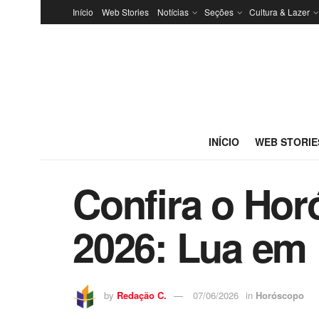
Início
Web Stories
Notícias
Seções
Cultura & Lazer
INÍCIO
WEB STORIE
Confira o Hor
2026: Lua em 
by
Redação C.
07/06/2026
in
Horóscopo