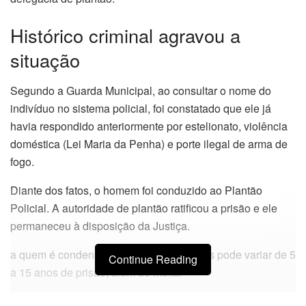
Histórico criminal agravou a
situação
Segundo a Guarda Municipal, ao consultar o nome do
indivíduo no sistema policial, foi constatado que ele já
havia respondido anteriormente por estelionato, violência
doméstica (Lei Maria da Penha) e porte ilegal de arma de
fogo.
Diante dos fatos, o homem foi conduzido ao Plantão
Policial. A autoridade de plantão ratificou a prisão e ele
permaneceu à disposição da Justiça.
a quem é condenado por tráfico de drogas pode variar de 5
Continue Reading
a 15 anos de prisão, além de multa.