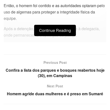
Então, o homem foi contido e as autoridades optaram pelo
uso de algemas para proteger a integridade física da
equipe.
Após a detenção, o suspeito foi conduzido à delegacia,
Continue Reading
onde permaneceu à disposição da justiça.
Previous Post
Confira a lista dos parques e bosques reabertos hoje
(30), em Campinas
Next Post
Homem agride duas mulheres e é preso em Sumaré