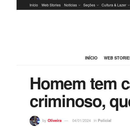
Início
Web Stories
Notícias
Seções
Cultura & Lazer
INÍCIO
WEB STORIE
Homem tem ca
criminoso, qu
by
Oliveira
04/01/2024
in
Policial