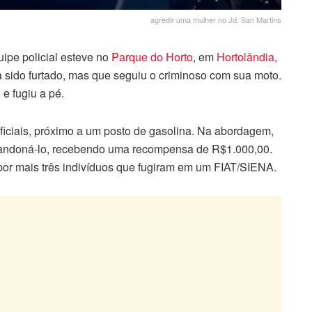
agredir uma mulher no Jd. San Martins
uipe policial esteve no
Parque do Horto
, em
Hortolândia
,
 sido furtado, mas que seguiu o criminoso com sua moto.
e fugiu a pé.
iciais, próximo a um posto de gasolina. Na abordagem,
abandoná-lo, recebendo uma recompensa de R$1.000,00.
or mais três indivíduos que fugiram em um FIAT/SIENA.