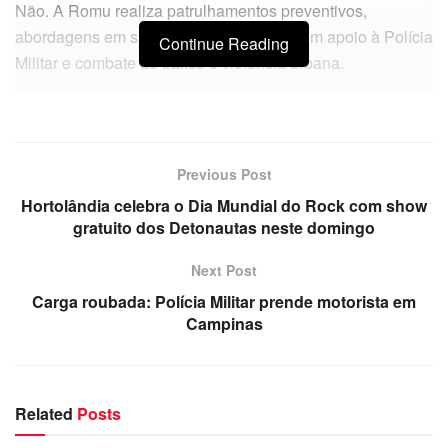
Não. A Romu realiza patrulhamentos preventivos,
abordagens em situações de risco, atua em apoio à Polícia
Continue Reading
Militar e combate ao tráfico e violência urbana.
Previous Post
Hortolândia celebra o Dia Mundial do Rock com show
gratuito dos Detonautas neste domingo
Next Post
Carga roubada: Polícia Militar prende motorista em
Campinas
Related
Posts