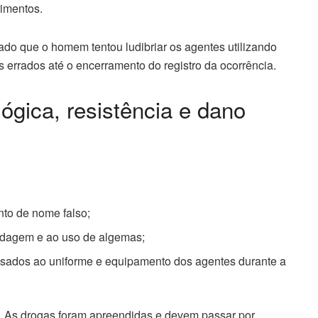
rimentos.
tado que o homem tentou ludibriar os agentes utilizando
os errados até o encerramento do registro da ocorrência.
lógica, resistência e dano
nto de nome falso;
ordagem e ao uso de algemas;
usados ao uniforme e equipamento dos agentes durante a
. As drogas foram apreendidas e devem passar por