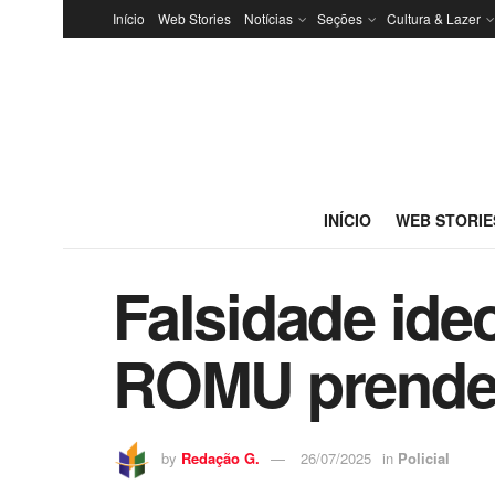
Início
Web Stories
Notícias
Seções
Cultura & Lazer
INÍCIO
WEB STORIE
Falsidade ide
ROMU prende
by
Redação G.
26/07/2025
in
Policial