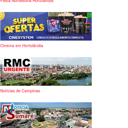
Festa Nordestina Hortolândia
Cinema em Hortolândia
Notícias de Campinas