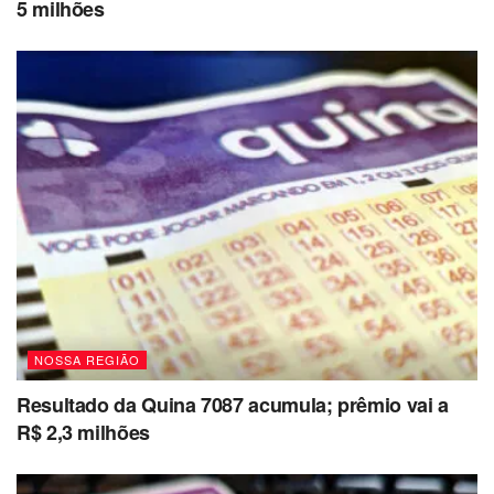
5 milhões
Limpeza Urbana
Coleta domiciliar
:
Sexta (18/04): Apenas setores
alternados
Segunda (21/04): Normal
Coleta seletiva
: Suspensa na sexta e
segunda
Ecopontos
: Funcionamento normal
Transporte
NOSSA REGIÃO
Resultado da Quina 7087 acumula; prêmio vai a
EMDEC
: Atendimento remoto via
R$ 2,3 milhões
WhatsApp (19) 3731-2910 e
site
www.emdec.com.br