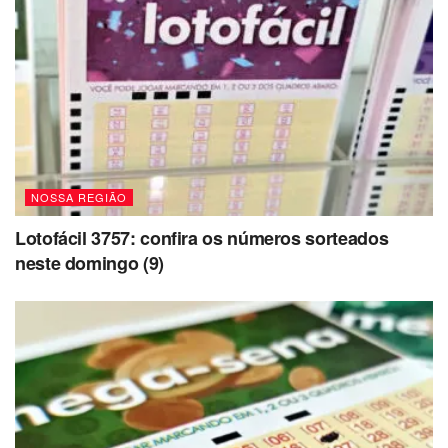
Procon
:
Poupatempo fechado,
exceto sábado com
agendamento
Atendimento online
disponível
NOSSA REGIÃO
Lotofácil 3757: confira os números sorteados
neste domingo (9)