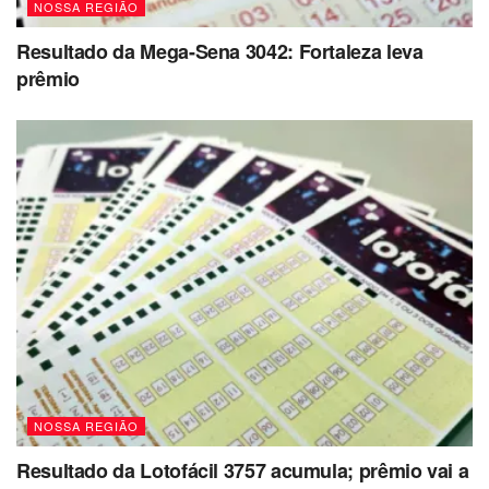
NOSSA REGIÃO
Bosque dos Jequitibás que fecha na terça
(22/04) para manutenção
Resultado da Mega-Sena 3042: Fortaleza leva
prêmio
Parque das Águas
: Funcionamento normal
das 6h às 20h
Torre do Castelo
:
Sexta (18/04): 10h-12h e 13h-17h
Sábado e domingo: 10h-12h e 13h-21h
Segunda (21/04): Fechado
Saúde
Centros de Saúde
: Fechados na sexta
(18/04) e segunda (21/04)
Pronto-socorros e UPAs
:
NOSSA REGIÃO
Atendimento normal 24h
Resultado da Lotofácil 3757 acumula; prêmio vai a
SAMU
: Funcionamento ininterrupto