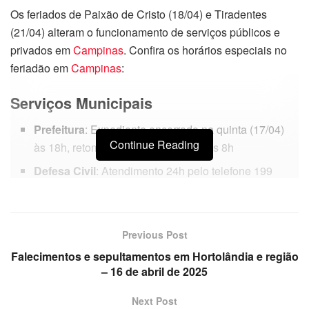
Os feriados de Paixão de Cristo (18/04) e Tiradentes
(21/04) alteram o funcionamento de serviços públicos e
privados em
Campinas
. Confira os horários especiais no
feriadão em
Campinas
:
Serviços Municipais
Prefeitura
: Expediente encerrado na quinta (17/04)
Continue Reading
às 18h, retomando na terça (22/04) às 8h
Defesa Civil
: Atendimento 24h pelo telefone 199
Guarda Municipal
: Funcionamento normal pelo 153
Sanasa
:
Previous Post
Plantão para emergências (0800 772 1195)
Falecimentos e sepultamentos em Hortolândia e região
Atendimento administrativo suspenso na sexta
– 16 de abril de 2025
(18/04) e segunda (21/04)
Next Post