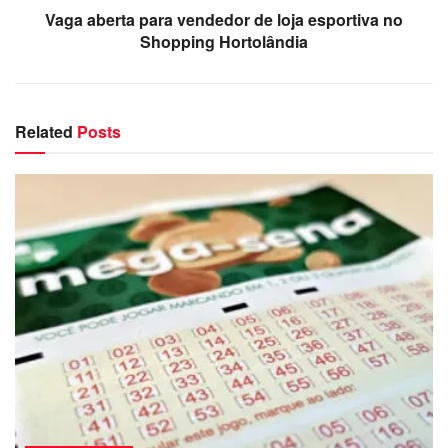
Atendimento 156
: Suspenso de quinta (17/04) a
Vaga aberta para vendedor de loja esportiva no
segunda (21/04)
Shopping Hortolândia
Comércio e Alimentação
Mercado Municipal
:
Related
Posts
Sexta (18/04): 7h-13h
Sábado (19/04): 7h-16h
Domingo (20/04) e segunda (21/04): 7h-12h
Feiras Livres
: Funcionamento normal das 7h às
12h
Feiras Noturnas
: Horário habitual das 17h às
22h
Parques e Áreas de Lazer
Bosques
: Abertos normalmente, exceto