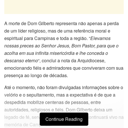
A morte de Dom Gilberto representa não apenas a perda
de um líder religioso, mas de uma referência moral e
espiritual para Campinas e toda a região. “
Elevamos
nossas preces ao Senhor Jesus, Bom Pastor, para que o
acolha em sua infinita misericórdia e lhe conceda o
descanso eterno
“, conclui a nota da Arquidiocese,
emocionando fiéis e admiradores que conviveram com sua
presença ao longo de décadas.
Até o momento, não foram divulgadas informações sobre o
velório e o sepultamento, mas a expectativa é de que a
despedida mobilize centenas de pessoas, entre
autoridades, religiosos e fiéis. Dom Gilberto deixa um
legado de fé, serviço e humanidade que continuará vivo na
Continue Reading
memória de Campinas.