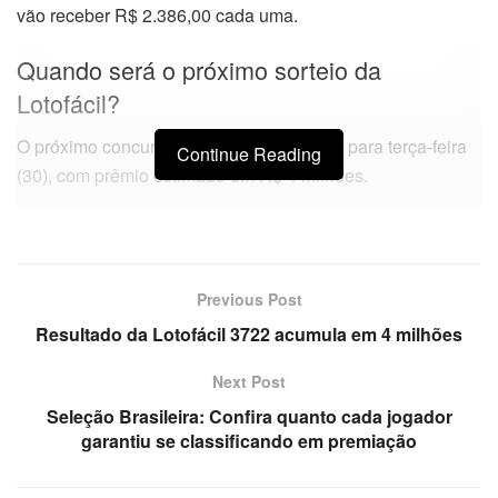
vão receber R$ 2.386,00 cada uma.
Quando será o próximo sorteio da
Lotofácil?
O próximo concurso será o 3723, previsto para terça-feira
Continue Reading
(30), com prêmio estimado em R$ 4 milhões.
Previous Post
Resultado da Lotofácil 3722 acumula em 4 milhões
Next Post
Seleção Brasileira: Confira quanto cada jogador
garantiu se classificando em premiação