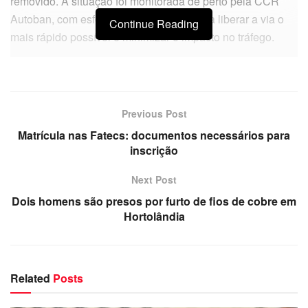
removido. A situação foi monitorada de perto pela CCR
Autoban, com esforços concentrados para liberar a via o
Continue Reading
mais rápido possível e minimizar o impacto no tráfego.
Previous Post
Matrícula nas Fatecs: documentos necessários para
inscrição
Next Post
Dois homens são presos por furto de fios de cobre em
Hortolândia
Related
Posts