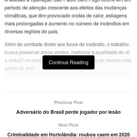
período de atenção crescente aos efeitos das mudanças
climáticas, que têm provocado ondas de calor, estiagens
mais prolongadas e aumento no número de incêndios em
diversas regiões do país.
Além do combate direto aos focos de incêndio, o trabalho
busca preservar áreas verdes, melhorar a qualidade do ar
e reduzir os riscos à saúde pública durante os meses mais
Continue Reading
secos do ano.
Previous Post
Adversário do Brasil perde jogador por lesão
Next Post
Criminalidade em Hortolândia: roubos caem em 2026