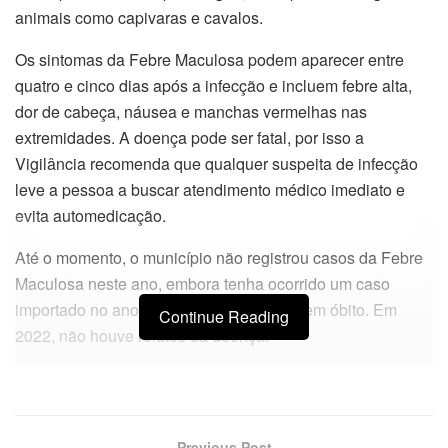
animais como capivaras e cavalos.
Os sintomas da Febre Maculosa podem aparecer entre
quatro e cinco dias após a infecção e incluem febre alta,
dor de cabeça, náusea e manchas vermelhas nas
extremidades. A doença pode ser fatal, por isso a
Vigilância recomenda que qualquer suspeita de infecção
leve a pessoa a buscar atendimento médico imediato e
evita automedicação.
Até o momento, o município não registrou casos da Febre
Maculosa neste ano, embora tenha ocorrido um caso
importado no ano passado, que resultou em óbito. Em
Continue Reading
2022, não houve relatos da doença.
Previous Post