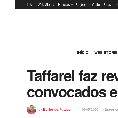
Início
Web Stories
Notícias
Seções
Cultura & Lazer
INÍCIO
WEB STORIE
Taffarel faz r
convocados e
by
Editor de Futebol
16/05/2026
in
Esporte