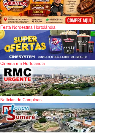
Festa Nordestina Hortolândia
Cinema em Hortolândia
Notícias de Campinas