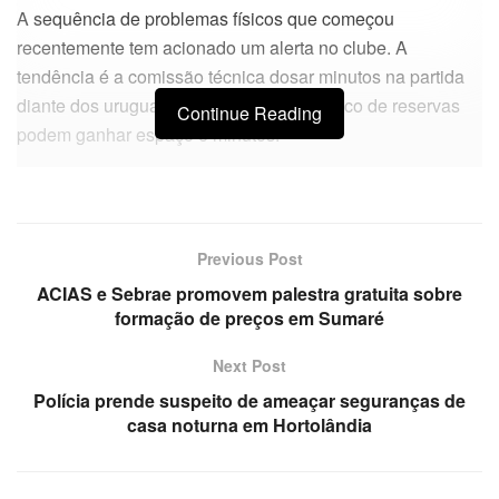
A sequência de problemas físicos que começou
recentemente tem acionado um alerta no clube. A
tendência é a comissão técnica dosar minutos na partida
diante dos uruguaios, e jogadores do banco de reservas
Continue Reading
podem ganhar espaço e minutos.
Previous Post
ACIAS e Sebrae promovem palestra gratuita sobre
formação de preços em Sumaré
Next Post
Polícia prende suspeito de ameaçar seguranças de
casa noturna em Hortolândia