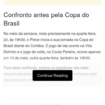
Confronto antes pela Copa do
Brasil
No meio da semana, mais precisamente na quarta-feira,
22, às 19h30, o Peixe inicia a sua jornada na Copa do
Brasil diante do Coritiba. O jogo de ida ocorre na Vila
Belmiro e o jogo de volta, no Couto Pereira, ocorre apenas
em 13 de maio, outra quarta-feira, também às 19h30.
Para esse confronto, ambos os jogadores vão estar
disponíveis para o treinador Cuca escalar na busca pelo
Continue Reading
bicampeonato do torneio.