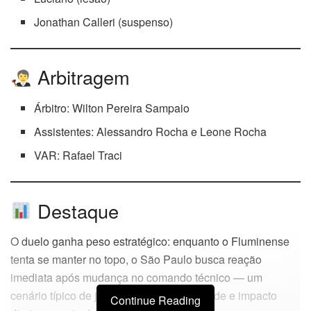
Jonathan Calleri (suspenso)
Arbitragem
Árbitro: Wilton Pereira Sampaio
Assistentes: Alessandro Rocha e Leone Rocha
VAR: Rafael Traci
Destaque
O duelo ganha peso estratégico: enquanto o Fluminense
tenta se manter no topo, o São Paulo busca reação
imediata após mudança no comando técnico — um
cenário típico de jogos com alta intensidade e impacto
Continue Reading