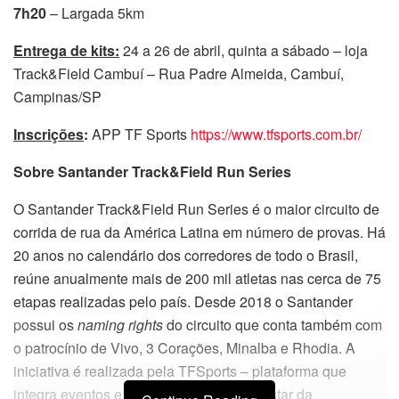
7h20
– Largada 5km
Entrega de kits:
24 a 26 de abril, quinta a sábado – loja
Track&Field Cambuí – Rua Padre Almeida, Cambuí,
Campinas/SP
Inscrições
:
APP TF Sports
https://www.tfsports.com.br/
Sobre Santander Track&Field Run Series
O Santander Track&Field Run Series é o maior circuito de
corrida de rua da América Latina em número de provas. Há
20 anos no calendário dos corredores de todo o Brasil,
reúne anualmente mais de 200 mil atletas nas cerca de 75
etapas realizadas pelo país. Desde 2018 o Santander
possui os
naming rights
do circuito que conta também com
o patrocínio de Vivo, 3 Corações, Minalba e Rhodia. A
iniciativa é realizada pela TFSports – plataforma que
integra eventos e experiências de bem-estar da