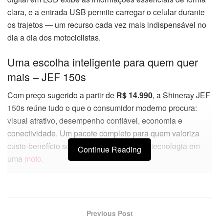
clara, e a entrada USB permite carregar o celular durante
os trajetos — um recurso cada vez mais indispensável no
dia a dia dos motociclistas.
Uma escolha inteligente para quem quer
mais – JEF 150s
Com preço sugerido a partir de
R$ 14.990
, a Shineray JEF
150s reúne tudo o que o consumidor moderno procura:
visual atrativo, desempenho confiável, economia e
conectividade. Um pacote completo para quem valoriza
custo-benefício sem abrir mão de estilo e tecnologia em
Continue Reading
uma
moto
.
Previous Post