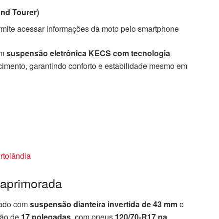
and Tourer)
rmite acessar informações da moto pelo smartphone
om
suspensão eletrônica KECS com tecnologia
cimento, garantindo conforto e estabilidade mesmo em
rtolândia
 aprimorada
nado com
suspensão dianteira invertida de 43 mm
e
são de
17 polegadas
, com pneus
120/70-R17 na