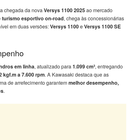
 a chegada da nova
Versys 1100 2025
ao mercado
e
turismo esportivo on-road
, chega às concessionárias
nível em duas versões:
Versys 1100
e
Versys 1100 SE
empenho
indros em linha
, atualizado para
1.099 cm³
, entregando
2 kgf.m a 7.600 rpm
. A Kawasaki destaca que as
tema de arrefecimento garantem
melhor desempenho,
es
.