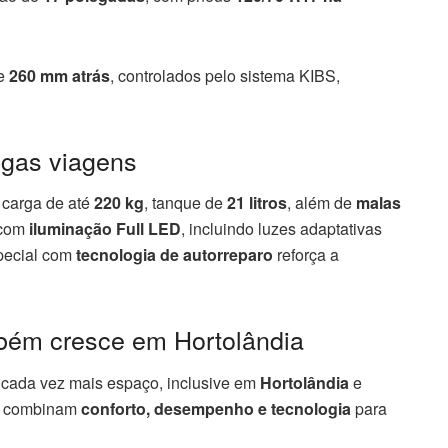
e
260 mm atrás
, controlados pelo sistema KIBS,
ngas viagens
 carga de até
220 kg
, tanque de
21 litros
, além de
malas
 com
iluminação Full LED
, incluindo luzes adaptativas
special com
tecnologia de autorreparo
reforça a
bém cresce em Hortolândia
cada vez mais espaço, inclusive em
Hortolândia
e
ue combinam
conforto, desempenho e tecnologia
para