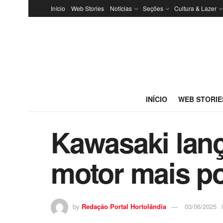
Início
Web Stories
Notícias
Seções
Cultura & Lazer
INÍCIO
WEB STORIE
Kawasaki lan
motor mais po
by
Redação Portal Hortolândia
03/06/2025