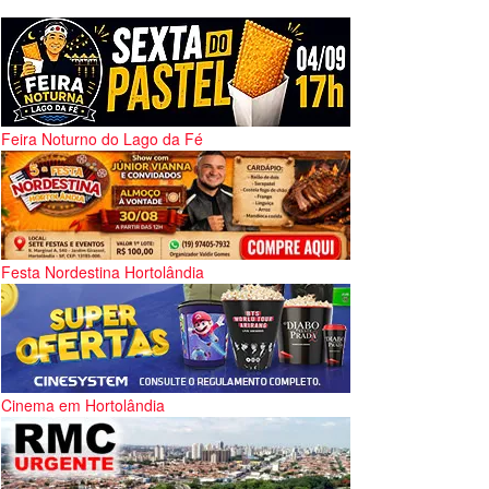
Feira Noturno do Lago da Fé
Festa Nordestina Hortolândia
Cinema em Hortolândia