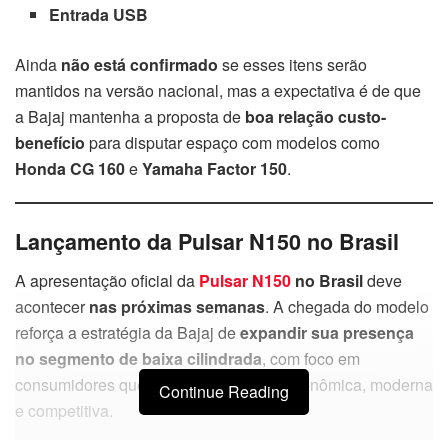
Entrada USB
Ainda
não está confirmado
se esses itens serão
mantidos na versão nacional, mas a expectativa é de que
a Bajaj mantenha a proposta de
boa relação custo-
benefício
para disputar espaço com modelos como
Honda CG 160
e
Yamaha Factor 150
.
Lançamento da Pulsar N150 no Brasil
A apresentação oficial da
Pulsar N150
no Brasil
deve
acontecer
nas próximas semanas
. A chegada do modelo
reforça a estratégia da Bajaj de
expandir sua presença
no segmento de baixa cilindrada
, com foco em
consumidores que buscam uma moto econômica, moderna
Continue Reading
e competitiva.