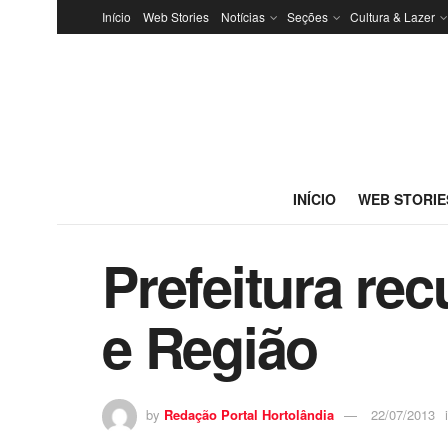
Início
Web Stories
Notícias
Seções
Cultura & Lazer
INÍCIO
WEB STORIE
Prefeitura re
e Região
by
Redação Portal Hortolândia
22/07/2013