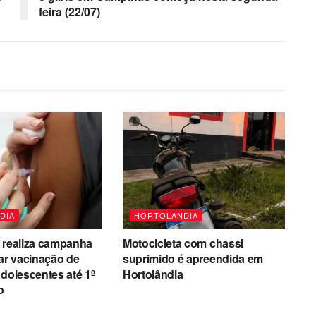
feira (22/07)
DIA
HORTOLÂNDIA
 realiza campanha
Motocicleta com chassi
zar vacinação de
suprimido é apreendida em
adolescentes até 1º
Hortolândia
o