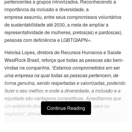
pertencentes a grupos minorizados. Reconhecendo a
importância da inclusão e diversidade, a
empresa assumiu, entre seus compromissos voluntários
de sustentabilidade até 2030, a meta de ampliar a
representatividade de mulheres, pretos(as) e pardos(as),
pessoas com deficiência e LGBTQIAPN+.
Heloísa Lopes, diretora de Recursos Humanos e Saúde
WestRock Brasil, reforça que todas as pessoas são bem-
vindas na companhia. “
Estamos comprometidos em ser
uma empresa na qual todas as pessoas pertencem, de
forma genuína, sendo respeitadas e valorizadas, podendo
fazer o seu melhor, e onde a diversidade, a inclusão e a
equidade são vantagens competitivas. Acreditamos que
um ambiente diverso traz valor e inovação para os
Continue Reading
negócios
”, afirma Heloísa.