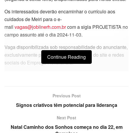
Os interessados deverão encaminhar o currículo aos
cuidados de Meiri para o e-
mail
vagas@joblinerh.com.br
com a sigla PROJETISTA no
campo assunto até o dia 2024-11-03.
Vaga disponibilizada sob responsabilidade do anunciante,
exclusivamente para publicação por meio do site e redes
Continue Reading
sociais do Emprega Hortolândia.
Previous Post
Signos criativos têm potencial para liderança
Next Post
Natal Caminho dos Sonhos começa no dia 22, em