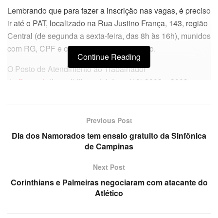
Lembrando que para fazer a inscrição nas vagas, é preciso
ir até o PAT, localizado na Rua Justino França, 143, região
Central (de segunda a sexta-feira, das 8h às 16h), munidos
com RG, CPF e comprovante de endereço.
Continue Reading
O Posto de Atendimento ao Trabalhador
de
Sumaré
disponibiliza o telefone (19) 3803 – 3003 para
dúvidas e mais informações.
Confira algumas das vagas de
Previous Post
emprego do PAT Sumaré
Dia dos Namorados tem ensaio gratuito da Sinfônica
de Campinas
Ajudante de Serralheiro – 1 vaga
Next Post
Auxiliar de Limpeza – 9 vagas
Corinthians e Palmeiras negociaram com atacante do
Motorista de Caminhão Leve – 1 vaga
Atlético
Auxiliar de cozinha – 4 vagas