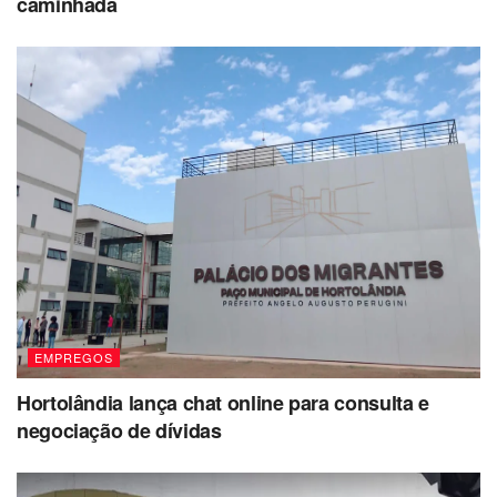
caminhada
Auxiliar de Logística – 40 vagas
Auxiliar Geral de Conservação – 1 vaga
Empregado Doméstico nos Serviços Gerais – 1
vaga
Zelador – 1 vaga
EMPREGOS
Hortolândia lança chat online para consulta e
negociação de dívidas