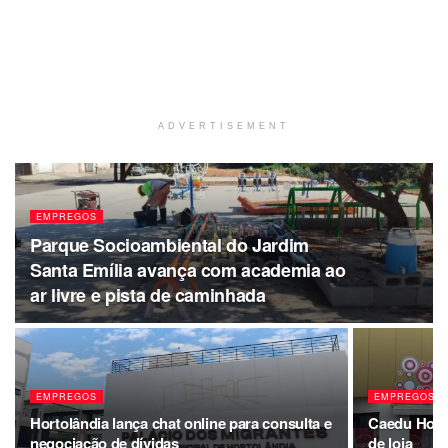
ADVERTISEMENT
EMPREGOS
Parque Socioambiental do Jardim
Santa Emília avança com academia ao
ar livre e pista de caminhada
EMPREGOS
EMPREGOS
Hortolândia lança chat online para consulta e
Caedu Horto
negociação de dívidas
de loja