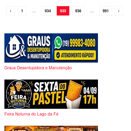
1
…
934
935
936
…
991
Graus Desentupidora e Manutenção
Feira Noturna do Lago da Fé