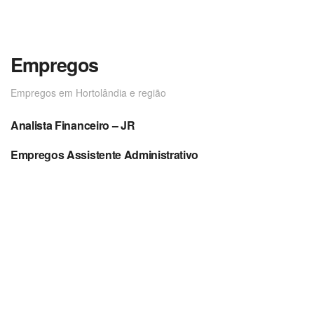
Empregos
Empregos em Hortolândia e região
Analista Financeiro – JR
EMPREGOS
Empregos Assistente Administrativo
EMPREGOS