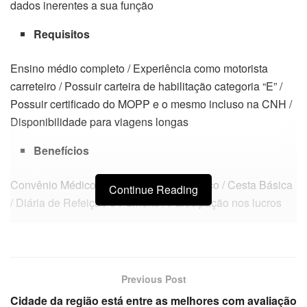
dados inerentes a sua função
Requisitos
Ensino médio completo / Experiência como motorista
carreteiro / Possuir carteira de habilitação categoria “E” /
Possuir certificado do MOPP e o mesmo incluso na CNH /
Disponibilidade para viagens longas
Benefícios
Convênio Médico / Convênio Odontológico / Cesta Básica
Continue Reading
/ Diária de Refeição e Pernoite / Participação nos lucros
Previous Post
Cidade da região está entre as melhores com avaliação