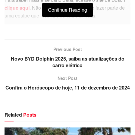
clique aqui
. Não perca a oportunidade de fazer parte de
Continue Reading
uma equipe que inspira e transforma vidas.
Previous Post
Novo BYD Dolphin 2025, saiba as atualizações do
carro elétrico
Next Post
Confira o Horóscopo de hoje, 11 de dezembro de 2024
Related
Posts