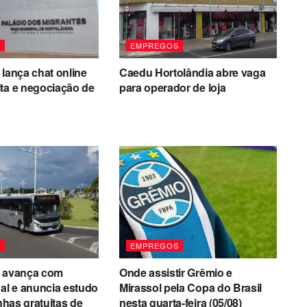
S
EMPREGOS
 lança chat online
Caedu Hortolândia abre vaga
ta e negociação de
para operador de loja
S
EMPREGOS
a avança com
Onde assistir Grêmio e
nal e anuncia estudo
Mirassol pela Copa do Brasil
inhas gratuitas de
nesta quarta-feira (05/08)