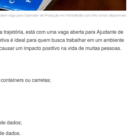
abre vaga para Operador de Produção em Hortolândia com três turnos disponíveis
a trajetória, está com uma vaga aberta para Ajudante de
fetiva é ideal para quem busca trabalhar em um ambiente
causar um impacto positivo na vida de muitas pessoas.
ontainers ou carretas;
 de dados;
de dados.