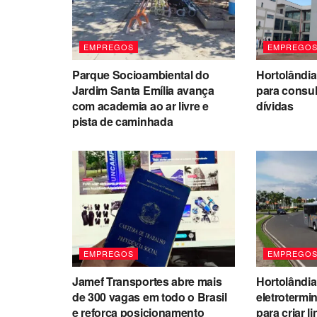
EMPREGOS
EMPREGO
Parque Socioambiental do
Hortolândia
Jardim Santa Emília avança
para consul
com academia ao ar livre e
dívidas
pista de caminhada
EMPREGOS
EMPREGO
Jamef Transportes abre mais
Hortolândi
de 300 vagas em todo o Brasil
eletrotermi
e reforça posicionamento
para criar l