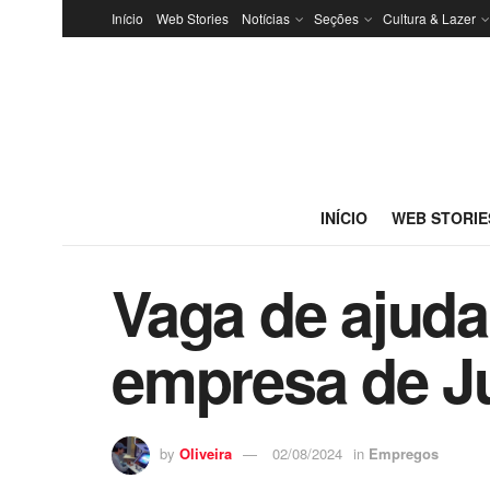
Início
Web Stories
Notícias
Seções
Cultura & Lazer
INÍCIO
WEB STORIE
Vaga de ajuda
empresa de J
by
Oliveira
02/08/2024
in
Empregos