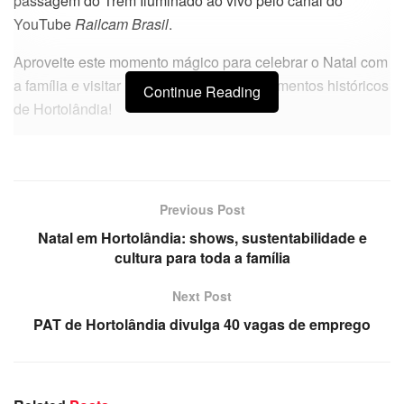
passagem do Trem Iluminado ao vivo pelo canal do
YouTube
Railcam Brasil
.
Aproveite este momento mágico para celebrar o Natal com
a família e visitar um dos principais monumentos históricos
Continue Reading
de Hortolândia!
Previous Post
Natal em Hortolândia: shows, sustentabilidade e
cultura para toda a família
Next Post
PAT de Hortolândia divulga 40 vagas de emprego