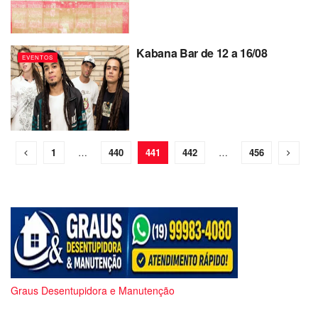
Kabana Bar de 12 a 16/08
EVENTOS
1
…
440
441
442
…
456
Graus Desentupidora e Manutenção