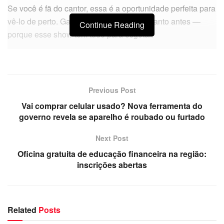
Se você é fã do cantor, essa é a oportunidade perfeita para
vê-lo de perto. Garanta seu ingresso o quanto antes —
Continue Reading
porque esse show tem tudo para esgotar.
Previous Post
Vai comprar celular usado? Nova ferramenta do
governo revela se aparelho é roubado ou furtado
Next Post
Oficina gratuita de educação financeira na região:
inscrições abertas
Related
Posts