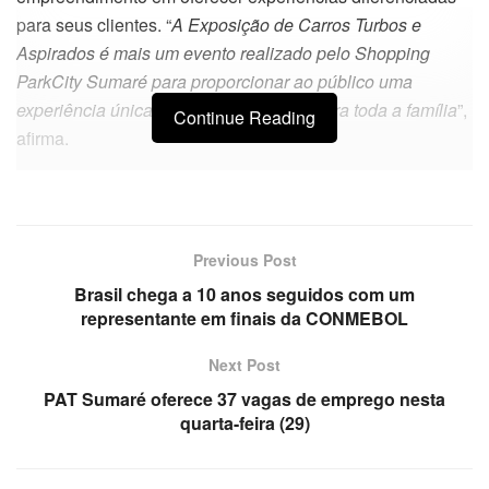
para seus clientes. “
A Exposição de Carros Turbos e
Aspirados é mais um evento realizado pelo Shopping
ParkCity Sumaré para proporcionar ao público uma
experiência única, repleta de diversão para toda a família
”,
Continue Reading
afirma.
Previous Post
Brasil chega a 10 anos seguidos com um
representante em finais da CONMEBOL
Next Post
PAT Sumaré oferece 37 vagas de emprego nesta
quarta-feira (29)