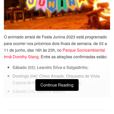
O animado arraiá de Festa Junina 2023 está programado
para ocorrer nos próximos dois finais de semana, de 03 a
11 de junho, das 16h às 23h, no
Parque Socioambiental
Irmã Dorothy Stang
. Entre as atrações confirmadas estão:
Sábado (03): Leandro Silva e Salgadinho;
Domingo (04): Chico Amado, Orquestra de Viola
Caipira de
Hortolândia
e Kamila Lima;
Continue Reading
Sábado (10): Betho & Menon
Domingo (11): Douglas Lima e Forró Mileva
Mais detalhes sobre o Arraiá 2023