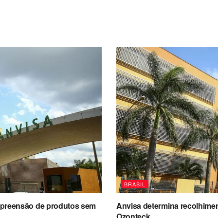
BRASIL
a apreensão de produtos sem
Anvisa determina recolhimen
Ozonteck