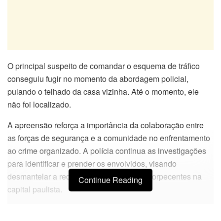
O principal suspeito de comandar o esquema de tráfico
conseguiu fugir no momento da abordagem policial,
pulando o telhado da casa vizinha. Até o momento, ele
não foi localizado.
A apreensão reforça a importância da colaboração entre
as forças de segurança e a comunidade no enfrentamento
ao crime organizado. A polícia continua as investigações
para identificar e prender os envolvidos, visando
desmantelar a rede de distribuição de entorpecentes na
Continue Reading
capital paulista.