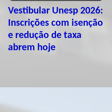
Vestibular Unesp 2026:
Inscrições com isenção
e redução de taxa
abrem hoje