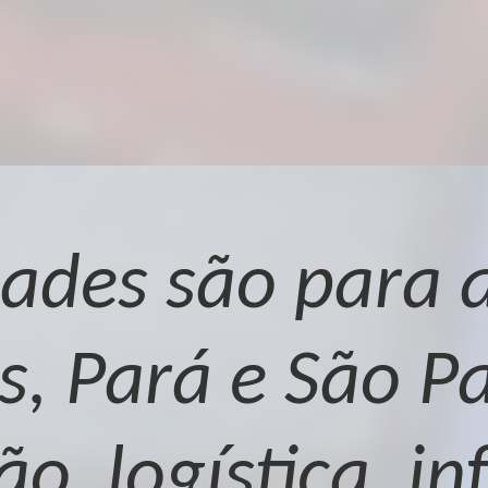
ades são para a
, Pará e São Pa
o, logística, in