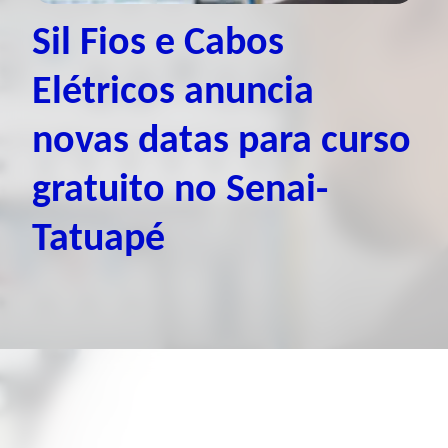
Sil Fios e Cabos
Elétricos anuncia
novas datas para curso
gratuito no Senai-
Tatuapé