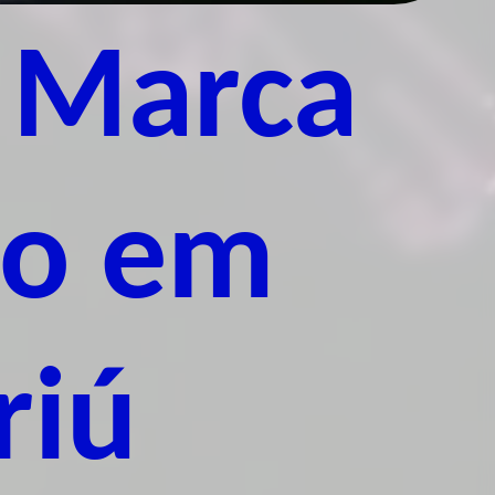
 Marca
co em
riú