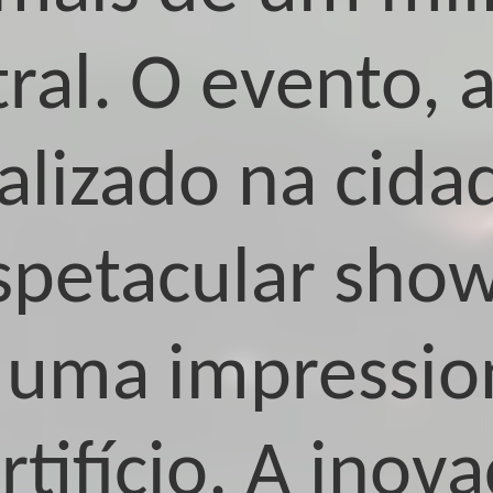
tral. O evento
ealizado na cida
spetacular show
 uma impressio
rtifício. A inov