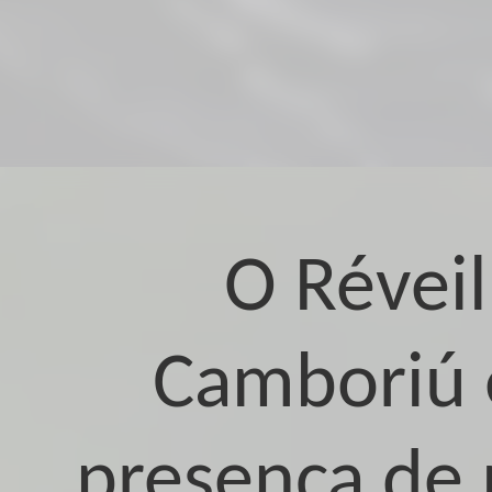
O Révei
Camboriú e
presença de 