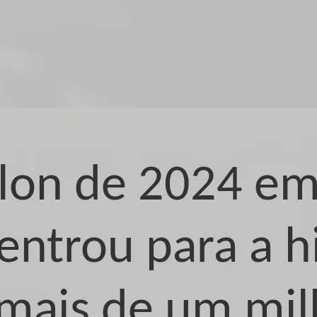
llon de 2024 em
ntrou para a h
mais de um mil