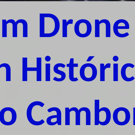
m Drone
n Históri
io Cambo