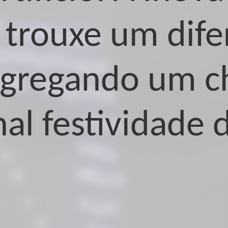
trouxe um difer
agregando um c
nal festividade