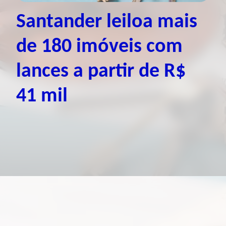
Santander leiloa mais
de 180 imóveis com
lances a partir de R$
41 mil