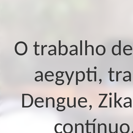
O trabalho d
aegypti, t
Dengue, Zika
contínuo