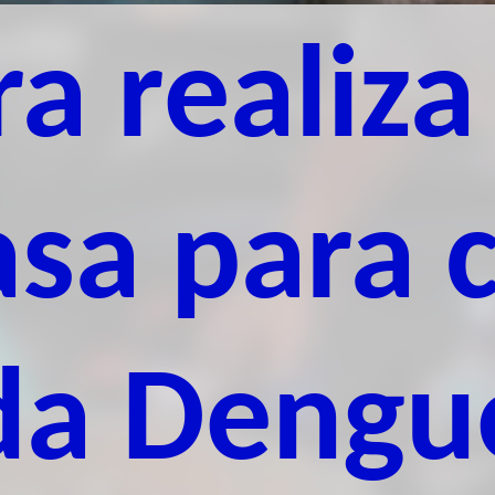
ra realiz
asa para 
da Dengu