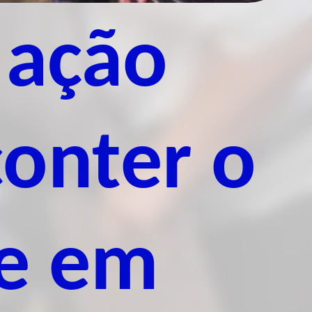
a ação
conter o
e em