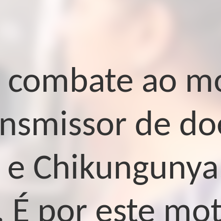
e combate ao m
ransmissor de d
 e Chikungunya
. É por este mot