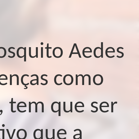
osquito Aedes
oenças como
, tem que ser
ivo que a