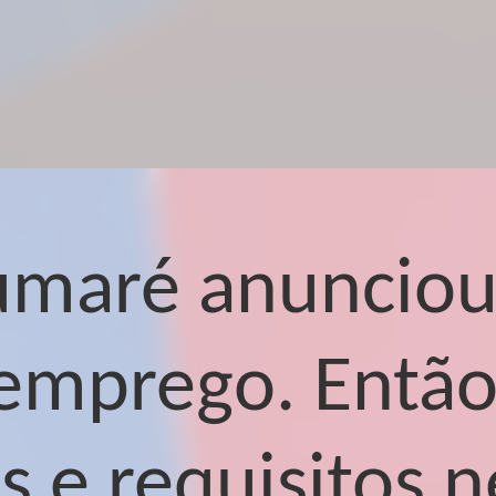
umaré anunciou 
emprego. Então
as e requisitos 