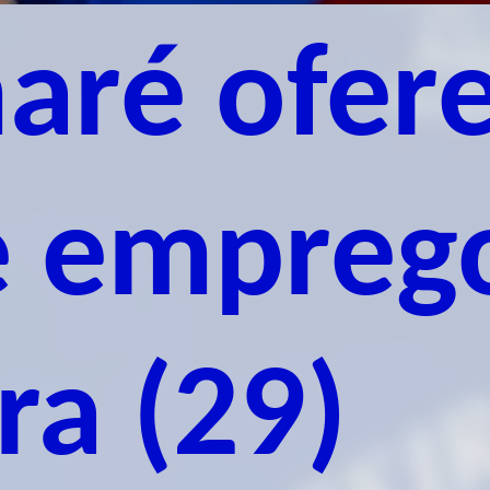
aré ofer
e empreg
ra (29)