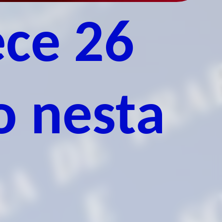
ece 26
o nesta