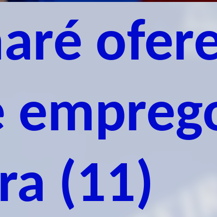
aré ofer
e empreg
ra (11)