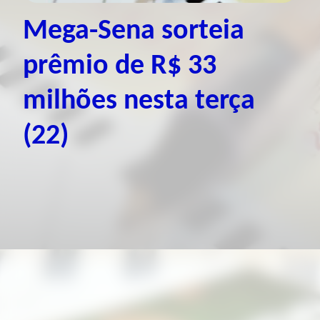
Mega-Sena sorteia
prêmio de R$ 33
milhões nesta terça
(22)