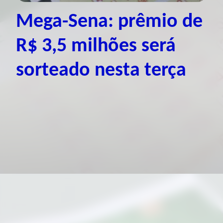
Mega-Sena: prêmio de
R$ 3,5 milhões será
sorteado nesta terça