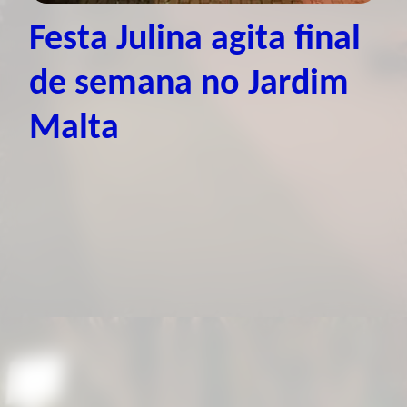
Festa Julina agita final
de semana no Jardim
Malta