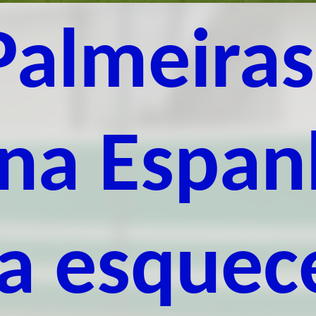
Palmeiras
 na Espan
ra esquec