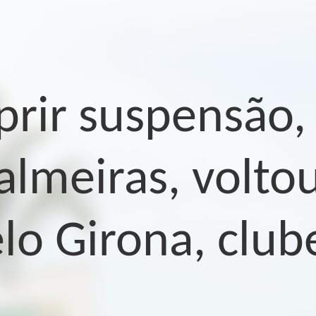
rir suspensão, V
almeiras, voltou
lo Girona, club