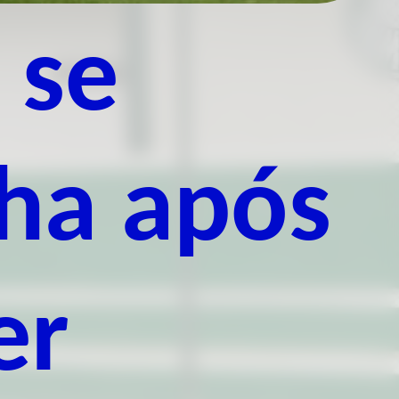
 se
ha após
er