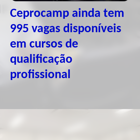
Ceprocamp ainda tem
995 vagas disponíveis
em cursos de
qualificação
profissional