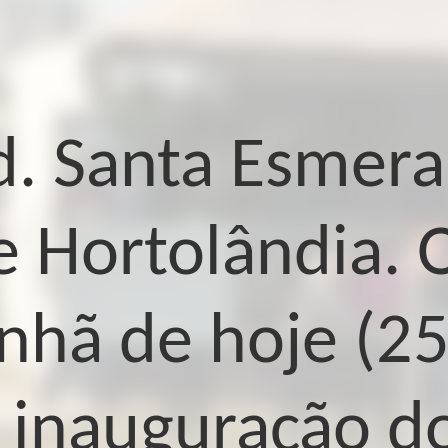
d. Santa Esmer
e Hortolândia. O
nhã de hoje (25
 inauguração d