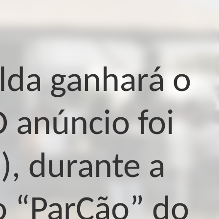
alda ganhará o
 anúncio foi
), durante a
o “ParCão” do