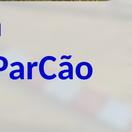
á
ParCão