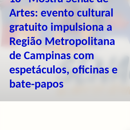
Artes: evento cultural
gratuito impulsiona a
Região Metropolitana
de Campinas com
espetáculos, oficinas e
bate-papos